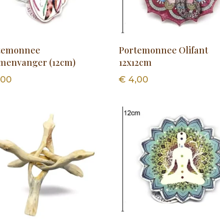
temonnee
Portemonnee Olifant
menvanger (12cm)
12x12cm
,00
€
4,00