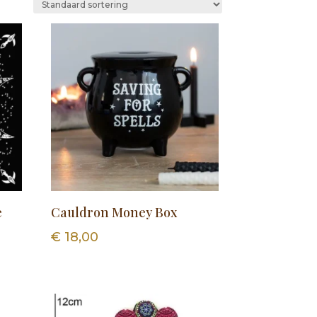
e
Cauldron Money Box
€
18,00