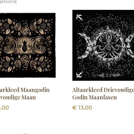
 getoond
aarkleed Maangodin
Altaarkleed Drievoudig
evoudige Maan
Godin Maanfasen
,00
€
13,00