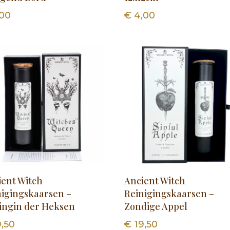
00
€
4,00
ient Witch
Ancient Witch
nigingskaarsen –
Reinigingskaarsen –
ingin der Heksen
Zondige Appel
,50
€
19,50