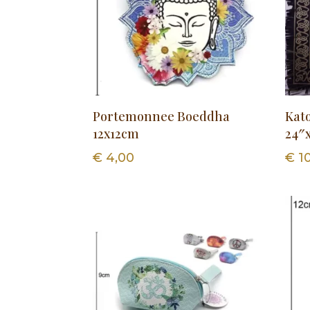
Portemonnee Boeddha
Kat
12x12cm
24″x
€
4,00
€
10