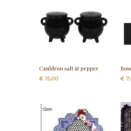
Cauldron salt & pepper
Boss
€
15,00
€
7,