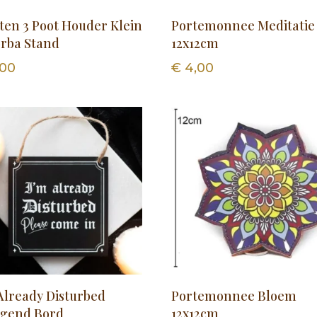
ten 3 Poot Houder Klein
Portemonnee Meditatie
orba Stand
12x12cm
,00
€
4,00
Already Disturbed
Portemonnee Bloem
gend Bord
12x12cm