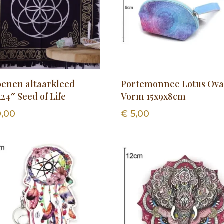
oenen altaarkleed
Portemonnee Lotus Ova
24″ Seed of Life
Vorm 15x9x8cm
,00
€
5,00