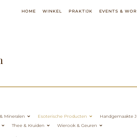
HOME
WINKEL
PRAKTIJK
EVENTS & WO
n
& Mineralen
Esoterische Producten
Handgemaakte J
Thee & Kruiden
Wierook & Geuren