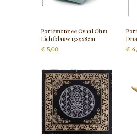
Portemonnee Ovaal Ohm
Por
Lichtblauw 15x9x8cm
Dro
€
5,00
€
4