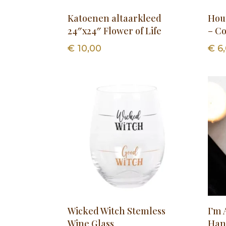
Katoenen altaarkleed
Hou
24″x24″ Flower of Life
– C
€
10,00
€
6
Wicked Witch Stemless
I’m 
Wine Glass
Han