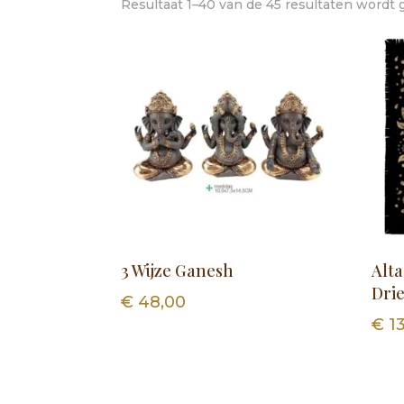
Resultaat 1–40 van de 45 resultaten wordt
3 Wijze Ganesh
Alt
Dri
€
48,00
€
13