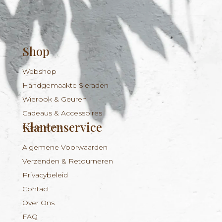
Shop
Webshop
Handgemaakte Sieraden
Wierook & Geuren
Cadeaus & Accessoires
Klantenservice
Edelstenen
Algemene Voorwaarden
Verzenden & Retourneren
Privacybeleid
Contact
Over Ons
FAQ