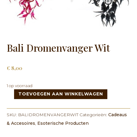
Bali Dromenvanger Wit
€
8,00
1 op voorraad
TOEVOEGEN AAN WINKELWAGEN
Bali
Dromenvanger
Wit
SKU:
BALIDROMENVANGERWIT
Categorieën:
Cadeaus
aantal
& Accesoires
,
Esoterische Producten