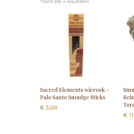
Toont alle 3 resultaten
Sacred Elements wierook –
Smu
Palo Santo Smudge Sticks
Rei
Torc
€
3,00
€
11