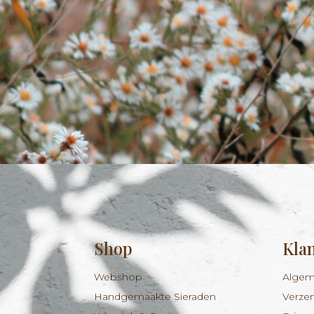
Shop
Kla
Webshop
Algem
Handgemaakte Sieraden
Verze