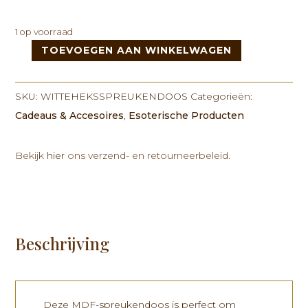
1 op voorraad
TOEVOEGEN AAN WINKELWAGEN
Witte
heks
spreukendoos
SKU:
WITTEHEKSSPREUKENDOOS
Categorieën:
aantal
Cadeaus & Accesoires
,
Esoterische Producten
Bekijk
hier
ons verzend- en retourneerbeleid.
Beschrijving
Deze MDF-spreukendoos is perfect om