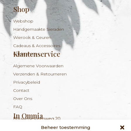
Shop
Webshop
Handgemaakte Sieraden
Wierook & Geuren
Cadeaus & Accessoires
Klantenservice
Edelstenen
Algemene Voorwaarden
Verzenden & Retourneren
Privacybeleid
Contact
Over Ons
FAQ
In Omnia
Bouwelsesteenweg 20
Nieuwsbrief
+324 56 96 16 94
info@inomnia.be
BE 1029.893.045
2560 Nijlen
Beheer toestemming