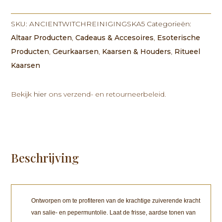
Reinigingskaarsen
-
Gothic
SKU:
ANCIENTWITCHREINIGINGSKA5
Categorieën:
Garden
Altaar Producten
,
Cadeaus & Accesoires
,
Esoterische
aantal
Producten
,
Geurkaarsen
,
Kaarsen & Houders
,
Ritueel
Kaarsen
Bekijk
hier
ons verzend- en retourneerbeleid.
Beschrijving
Ontworpen om te profiteren van de krachtige zuiverende kracht
van
salie- en pepermuntolie.
Laat de frisse, aardse tonen van