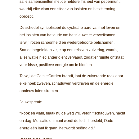
salie samensmelten met de heldere frisheid van pepermunt,
waarbij elke vlam een sfeer van loslaten en bescherming
oproept.
De schedel symboliseert de cyclische aard van het leven en
het loslaten van het oude om het nieuwe te verwelkomen,
terwijl rozen schoonheid en wedergeboorte belichamen.
Samen begeleiden ze je op een reis van zuivering, waarbij
alles wat je niet langer dient vervaagt, zodat er ruimte ontstaat
voor frisse, positieve energie om te bloeien.
Terwijl de Gothic Garden brandt, laat de zuiverende rook door
elke hoek zweven, schaduwen verdrijven en de energie
opnieuw laten stromen.
Jouw spreuk:
“Rook en vlam, maak nu de weg vrij, Verdrijf schaduwen, nacht
en dag. Met salie en munt wordt de lucht hersteld, Oude
energieën laat ik gaan, het wordt beëindigd.”