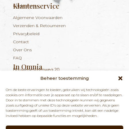
Klantenservice
Edelstenen
Algemene Voorwaarden
Verzenden & Retourneren
Privacybeleid
Contact
Over Ons
FAQ
In Omnia
Bouwelsesteenweg 20
Nieuwsbrief
+324 56 96 16 94
info@inomnia.be
BE 1029.893.045
2560 Nijlen
Beheer toestemming
Ontvang updates over nieuwe producten en
Om de beste ervaringen te bieden, gebruiken wij technologieën zoals
nieuws over onze winkel en praktijk.
cookies om informatie over je apparaat op te slaan en/of te raadplegen.
Door in te stemmen met deze technologieën kunnen wij gegevens
zoals surfgedrag of unieke ID's op deze website verwerken. Als je geen
toestemming geeft of uw toestemming intrekt, kan dit een nadelige
invloed hebben op bepaalde functies en mogelijkheden.