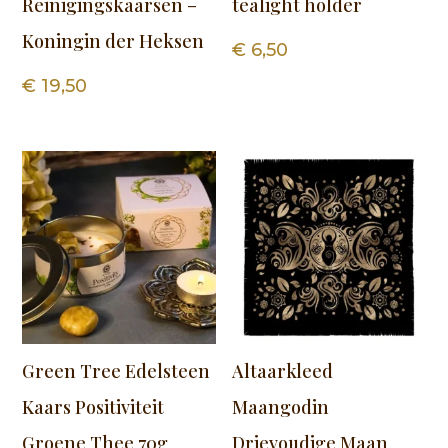
Reinigingskaarsen –
tealight holder
Koningin der Heksen
€
6,50
€
19,50
Green Tree Edelsteen
Altaarkleed
Kaars Positiviteit
Maangodin
Groene Thee 70g
Drievoudige Maan