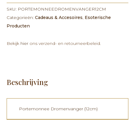
(12cm)
SKU:
PORTEMONNEEDROMENVANGER12CM
aantal
Categorieën:
Cadeaus & Accesoires
,
Esoterische
Producten
Bekijk
hier
ons verzend- en retourneerbeleid.
Beschrijving
Portemonnee
Dromenvanger
(12cm)