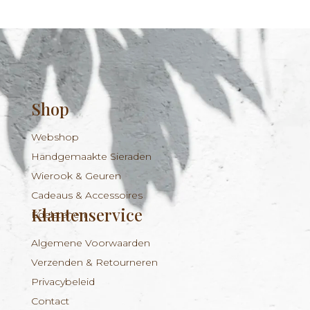
Shop
Webshop
Handgemaakte Sieraden
Wierook & Geuren
Cadeaus & Accessoires
Klantenservice
Edelstenen
Algemene Voorwaarden
Verzenden & Retourneren
Privacybeleid
Contact