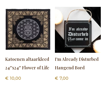
Katoenen altaarkleed
I’m Already Disturbed
24″x24″ Flower of Life
Hangend Bord
€
10,00
€
7,00