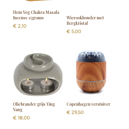
Hem Yog Chakra Masala
Incense 15grams
Wierookhouder met
Bergkristal
€
2,10
€
5,00
Oliebrander grijs Ying
Copenhagen verstuiver
Yang
€
29,50
€
18,00