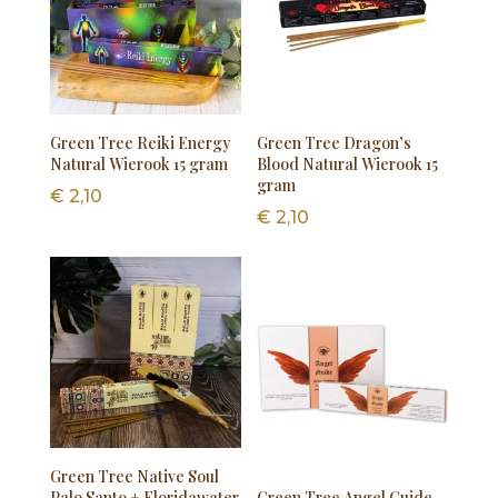
Green Tree Reiki Energy
Green Tree Dragon’s
Natural Wierook 15 gram
Blood Natural Wierook 15
gram
€
2,10
€
2,10
Green Tree Native Soul
Palo Santo + Floridawater
Green Tree Angel Guide