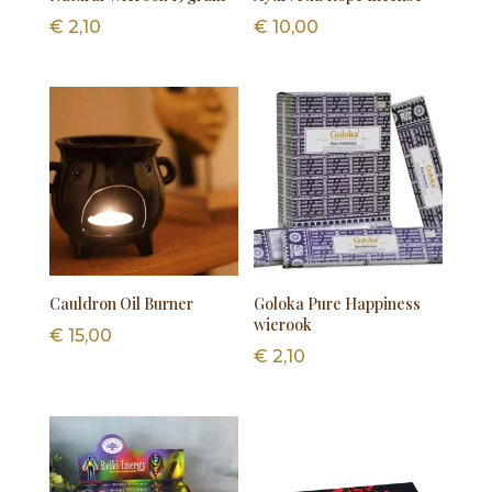
€
2,10
€
10,00
Cauldron Oil Burner
Goloka Pure Happiness
wierook
€
15,00
€
2,10