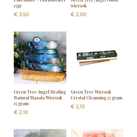
15gr
wierook
€
3,50
€
2,00
Green Tree Angel Healing
Green Tree Wierook
Natural Masala Wierook
Crystal Cleansing 15 gram
15 gram
€
2,10
€
2,10