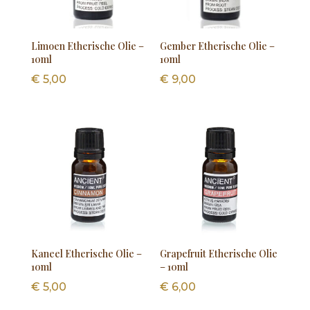
Limoen Etherische Olie –
Gember Etherische Olie –
10ml
10ml
€
5,00
€
9,00
Kaneel Etherische Olie –
Grapefruit Etherische Olie
10ml
– 10ml
€
5,00
€
6,00