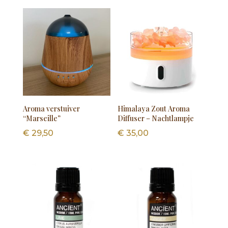
Aroma verstuiver
Himalaya Zout Aroma
“Marseille”
Diffuser – Nachtlampje
€
29,50
€
35,00