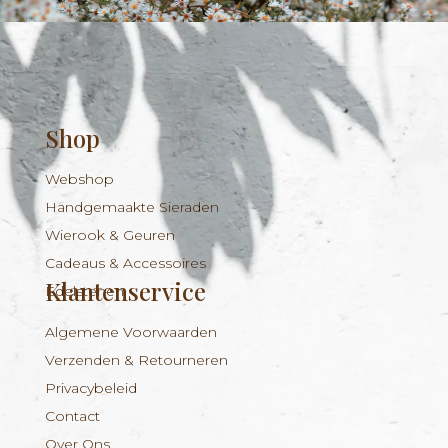
Shop
Webshop
Handgemaakte Sieraden
Wierook & Geuren
Cadeaus & Accessoires
Klantenservice
Edelstenen
Algemene Voorwaarden
Verzenden & Retourneren
Privacybeleid
Contact
Over Ons