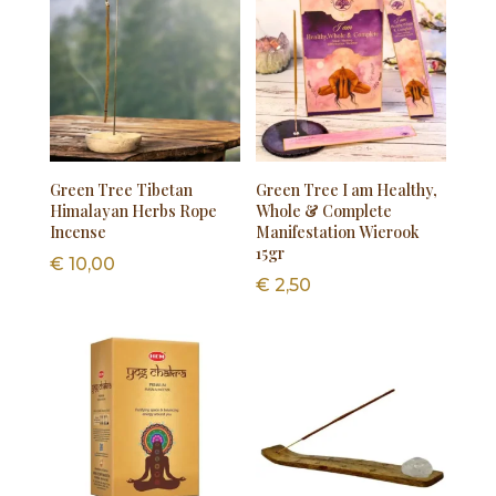
Green Tree Tibetan
Green Tree I am Healthy,
Himalayan Herbs Rope
Whole & Complete
Incense
Manifestation Wierook
15gr
€
10,00
€
2,50