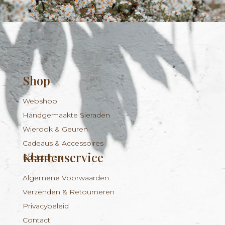
Shop
Webshop
Handgemaakte Sieraden
Wierook & Geuren
Cadeaus & Accessoires
Klantenservice
Edelstenen
Algemene Voorwaarden
Verzenden & Retourneren
Privacybeleid
Contact