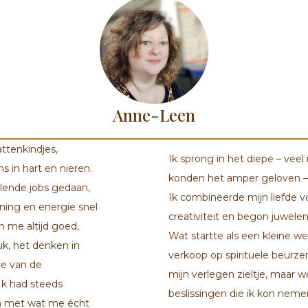
Anne-Leen
ttenkindjes,
Ik sprong in het diepe – ve
 in hart en nieren.
konden het amper geloven – 
llende jobs gedaan,
Ik combineerde mijn liefde 
ning en energie snel
creativiteit en begon juwele
 me altijd goed,
Wat startte als een kleine we
k, het denken in
verkoop op spirituele beurze
ce van de
mijn verlegen zieltje, maar 
Ik had steeds
beslissingen die ik kon neme
jn met wat me écht