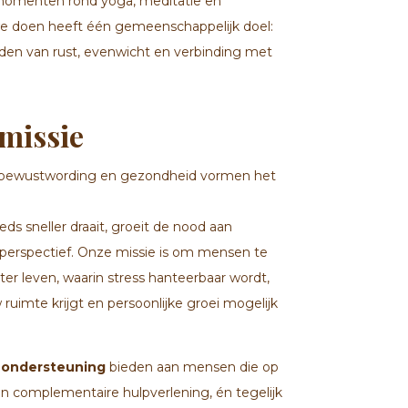
omenten rond yoga, meditatie en
we doen heeft één gemeenschappelijk doel:
nden van rust, evenwicht en verbinding met
 missie
d, bewustwording en gezondheid vormen het
ds sneller draait, groeit de nood aan
 perspectief. Onze missie is om mensen te
er leven, waarin stress hanteerbaar wordt,
ruimte krijgt en persoonlijke groei mogelijk
 ondersteuning
bieden aan mensen die op
 en complementaire hulpverlening, én tegelijk