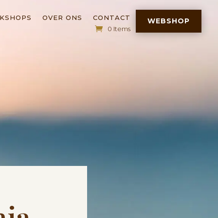
RKSHOPS
OVER ONS
CONTACT
WEBSHOP
0 Items
nia