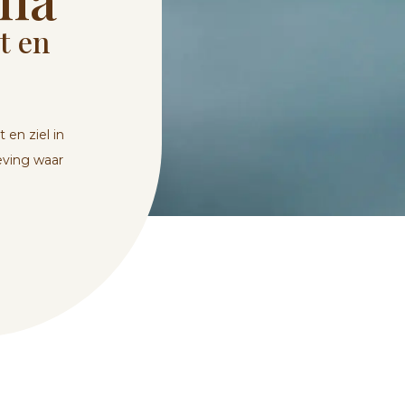
t en
 en ziel in
eving waar