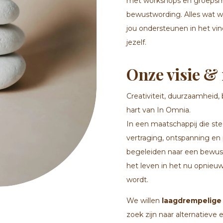
met workshops en groepsm
bewustwording. Alles wat 
jou ondersteunen in het vi
jezelf.
Onze visie &
Creativiteit, duurzaamhei
hart van In Omnia.
In een maatschappij die stee
vertraging, ontspanning en
begeleiden naar een bewust
het leven in het nu opnieuw 
wordt.
We willen
laagdrempelige
zoek zijn naar alternatieve