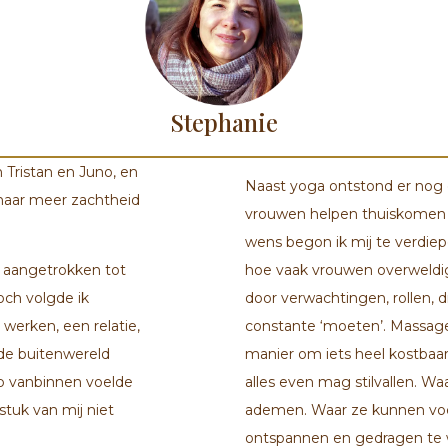
Stephanie
Tristan en Juno, en
Naast yoga ontstond er nog 
 naar meer zachtheid
vrouwen helpen thuiskomen i
wens begon ik mij te verdie
e aangetrokken tot
hoe vaak vrouwen overweldi
och volgde ik
door verwachtingen, rollen, d
 werken, een relatie,
constante ‘moeten’. Massage
 de buitenwereld
manier om iets heel kostbaar
ep vanbinnen voelde
alles even mag stilvallen. 
 stuk van mij niet
ademen. Waar ze kunnen voe
ontspannen en gedragen te 