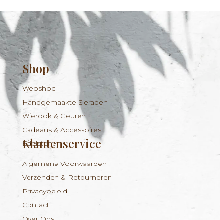
Shop
Webshop
Handgemaakte Sieraden
Wierook & Geuren
Cadeaus & Accessoires
Klantenservice
Edelstenen
Algemene Voorwaarden
Verzenden & Retourneren
Privacybeleid
Contact
Over Ons