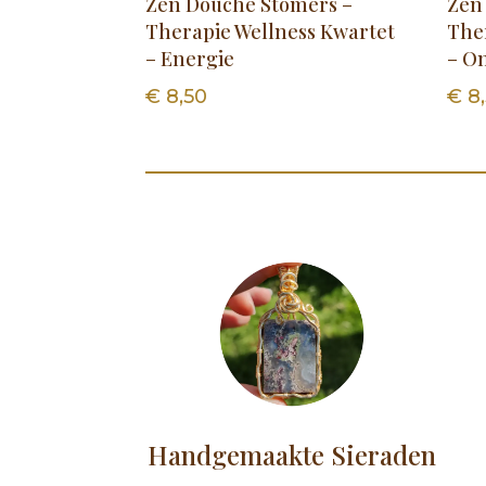
Zen Douche Stomers –
Zen
Therapie Wellness Kwartet
The
– Energie
– O
€
8,50
€
8,
Handgemaakte Sieraden