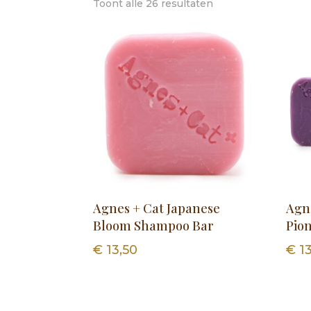
Toont alle 26 resultaten
Agnes + Cat Japanese
Agn
Bloom Shampoo Bar
Pio
€
13,50
€
13