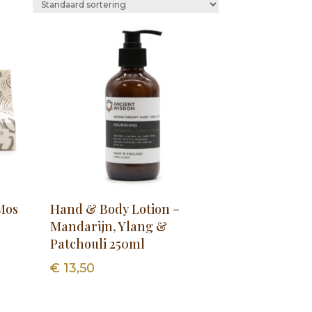
Mos
Hand & Body Lotion –
Mandarijn, Ylang &
Patchouli 250ml
€
13,50