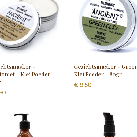
ichtsmasker –
Gezichtsmasker – Groe
oniet – Klei Poeder –
Klei Poeder – 80gr
r
€
9,50
50