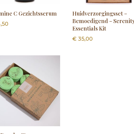
amine C Gezichtsserum
Huidverzorgingsset –
Bemoedigend – Serenit
,50
Essentials Kit
€
35,00