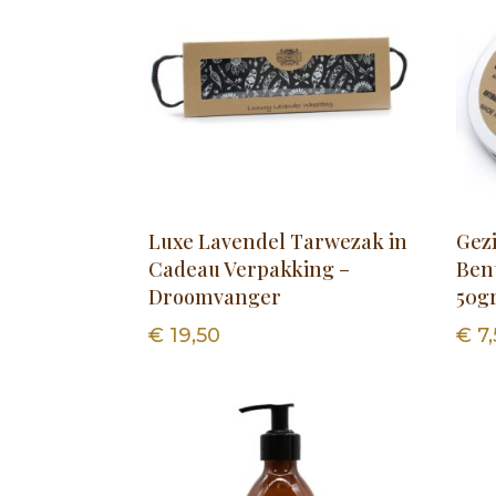
Luxe Lavendel Tarwezak in
Gez
Cadeau Verpakking –
Bent
Droomvanger
50g
€
19,50
€
7,