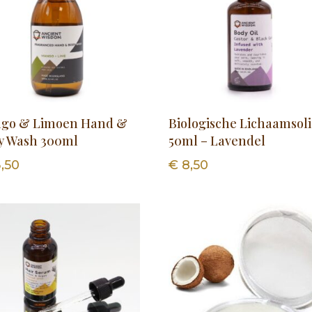
go & Limoen Hand &
Biologische Lichaamsol
y Wash 300ml
50ml – Lavendel
,50
€
8,50