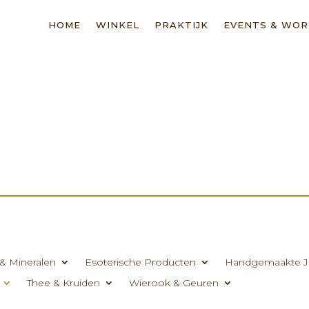
HOME
WINKEL
PRAKTIJK
EVENTS & WO
& Mineralen
Esoterische Producten
Handgemaakte J
Thee & Kruiden
Wierook & Geuren