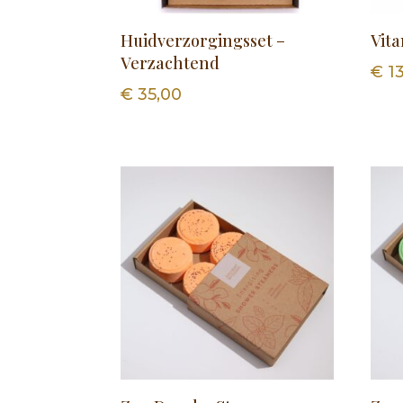
Huidverzorgingsset –
Vit
Verzachtend
€
13
€
35,00