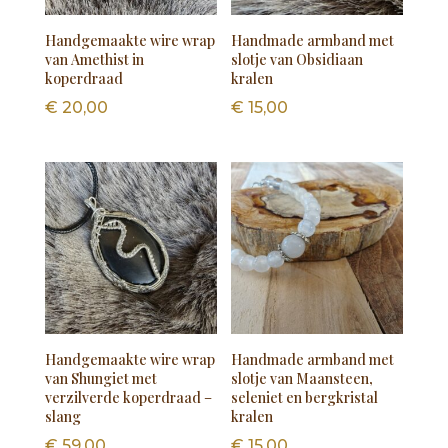
Handgemaakte wire wrap
Handmade armband met
van Amethist in
slotje van Obsidiaan
koperdraad
kralen
€
20,00
€
15,00
Handgemaakte wire wrap
Handmade armband met
van Shungiet met
slotje van Maansteen,
verzilverde koperdraad –
seleniet en bergkristal
slang
kralen
€
59,00
€
15,00