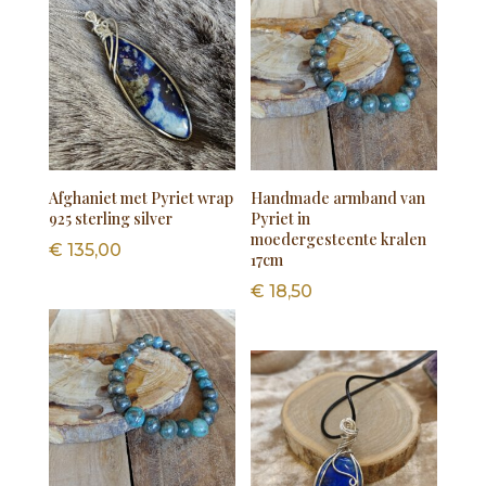
Afghaniet met Pyriet wrap
Handmade armband van
925 sterling silver
Pyriet in
moedergesteente kralen
€
135,00
17cm
€
18,50