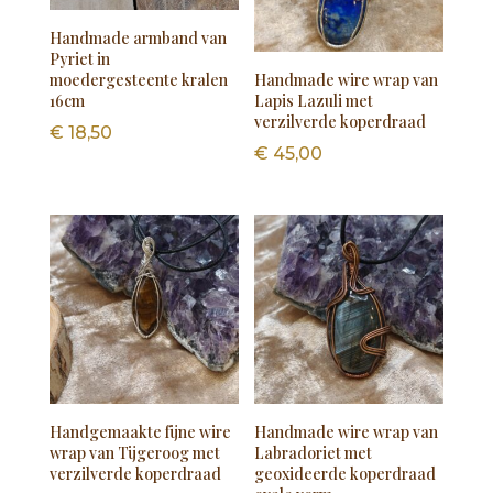
Handmade armband van
Pyriet in
moedergesteente kralen
Handmade wire wrap van
16cm
Lapis Lazuli met
verzilverde koperdraad
€
18,50
€
45,00
Handgemaakte fijne wire
Handmade wire wrap van
wrap van Tijgeroog met
Labradoriet met
verzilverde koperdraad
geoxideerde koperdraad