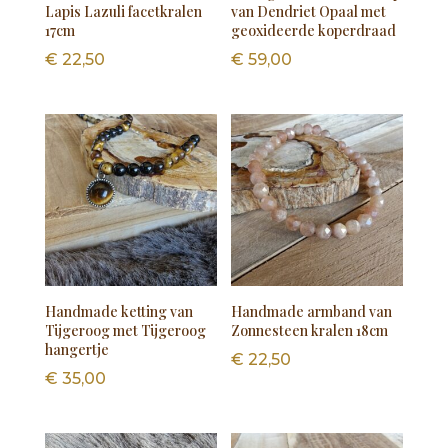
Lapis Lazuli facetkralen
van Dendriet Opaal met
17cm
geoxideerde koperdraad
€
22,50
€
59,00
Handmade ketting van
Handmade armband van
Tijgeroog met Tijgeroog
Zonnesteen kralen 18cm
hangertje
€
22,50
€
35,00