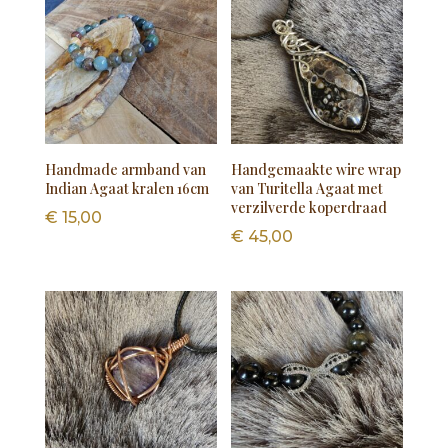
Handmade armband van
Handgemaakte wire wrap
Indian Agaat kralen 16cm
van Turitella Agaat met
verzilverde koperdraad
€
15,00
€
45,00