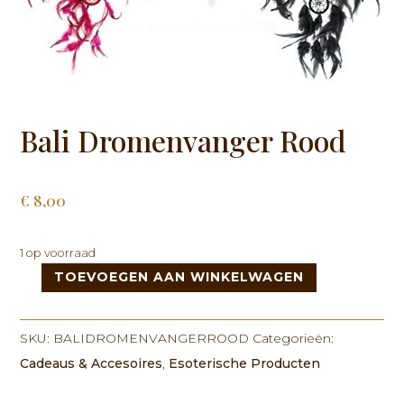
Bali Dromenvanger Rood
€
8,00
1 op voorraad
TOEVOEGEN AAN WINKELWAGEN
Bali
Dromenvanger
Rood
SKU:
BALIDROMENVANGERROOD
Categorieën:
aantal
Cadeaus & Accesoires
,
Esoterische Producten