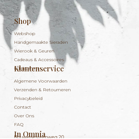
Shop
Webshop
Handgemaakte Sieraden
Wierook & Geuren
Cadeaus & Accessoires
Klantenservice
Edelstenen
Algemene Voorwaarden
Verzenden & Retourneren
Privacybeleid
Contact
Over Ons
FAQ
In Omnia
Bouwelsesteenweg 20