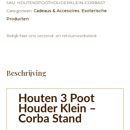
Klein
SKU:
HOUTEN3POOTHOUDERKLEIN-CORBAST
-
Categorieën:
Cadeaus & Accesoires
,
Esoterische
Corba
Producten
Stand
aantal
Bekijk
hier
ons verzend- en retourneerbeleid.
Beschrijving
Houten 3 Poot
Houder Klein –
Corba Stand