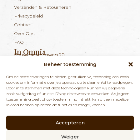
Verzenden & Retourneren
Privacybeleid
Contact
Over Ons
FAQ
In Omnia
Bouwelsesteenweg 20
Nieuwsbrief
+324 56 96 16 94
info@inomnia.be
BE 1029.893.045
2560 Nijlen
Beheer toestemming
Ontvang updates over nieuwe producten en
Om de beste ervaringen te bieden, gebruiken wij technologieën zoals
nieuws over onze winkel en praktijk.
cookies om informatie over je apparaat op te slaan en/of te raadplegen.
Door in te stemmen met deze technologieën kunnen wij gegevens
zoals surfgedrag of unieke ID's op deze website verwerken. Als je geen
toestemming geeft of uw toestemming intrekt, kan dit een nadelige
invloed hebben op bepaalde functies en mogelijkheden.
Accepteren
ABONNEREN
Weiger