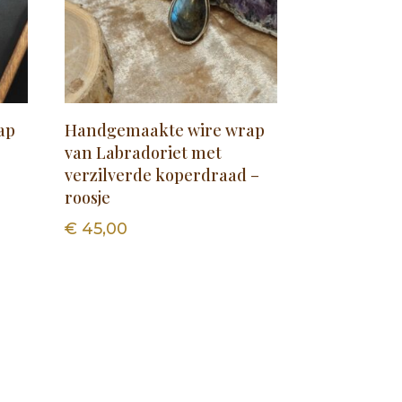
ap
Handgemaakte wire wrap
van Labradoriet met
verzilverde koperdraad –
l
roosje
€
45,00