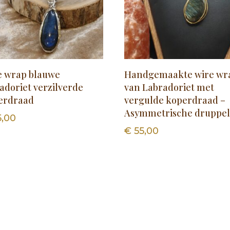
e wrap blauwe
Handgemaakte wire wr
adoriet verzilverde
van Labradoriet met
erdraad
vergulde koperdraad –
Asymmetrische druppe
,00
€
55,00