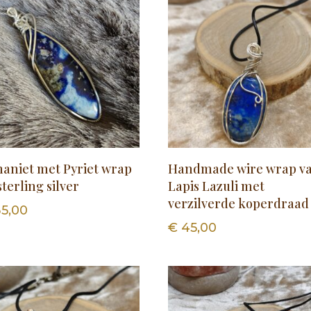
haniet met Pyriet wrap
Handmade wire wrap v
sterling silver
Lapis Lazuli met
verzilverde koperdraad
5,00
€
45,00