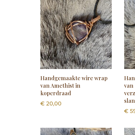
Handgemaakte wire wrap
Han
van Amethist in
van
koperdraad
ver
sla
€
20,00
€
5