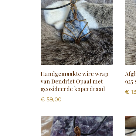
Handgemaakte wire wrap
Afg
van Dendriet Opaal met
925 
geoxideerde koperdraad
€
13
€
59,00