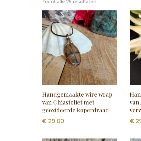
Toont alle 25 resultaten
Handgemaakte wire wrap
Han
van Chiastoliet met
van
geoxideerde koperdraad
ver
€
29,00
€
2