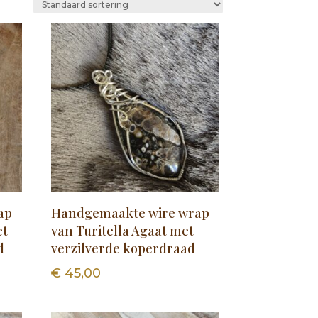
ap
Handgemaakte wire wrap
et
van Turitella Agaat met
d
verzilverde koperdraad
€
45,00