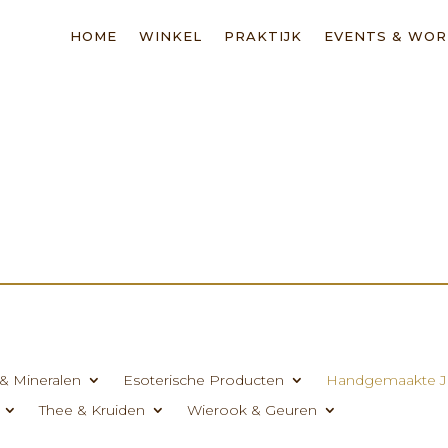
HOME
WINKEL
PRAKTIJK
EVENTS & WO
& Mineralen
Esoterische Producten
Handgemaakte J
Thee & Kruiden
Wierook & Geuren