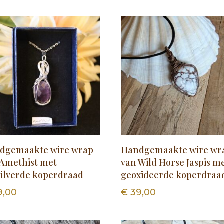
dgemaakte wire wrap
Handgemaakte wire wr
 Amethist met
van Wild Horse Jaspis m
zilverde koperdraad
geoxideerde koperdraa
9,00
€
39,00