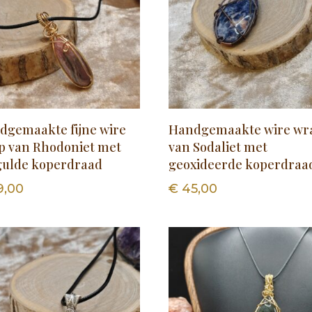
dgemaakte fijne wire
Handgemaakte wire wr
p van Rhodoniet met
van Sodaliet met
gulde koperdraad
geoxideerde koperdraa
9,00
€
45,00