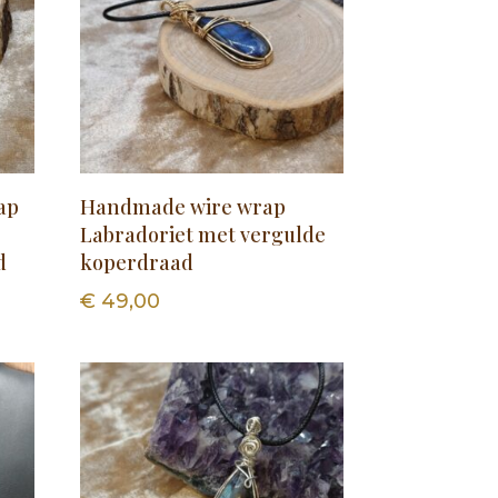
ap
Handmade wire wrap
Labradoriet met vergulde
d
koperdraad
€
49,00