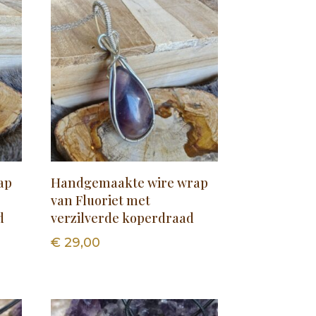
ap
Handgemaakte wire wrap
van Fluoriet met
d
verzilverde koperdraad
€
29,00