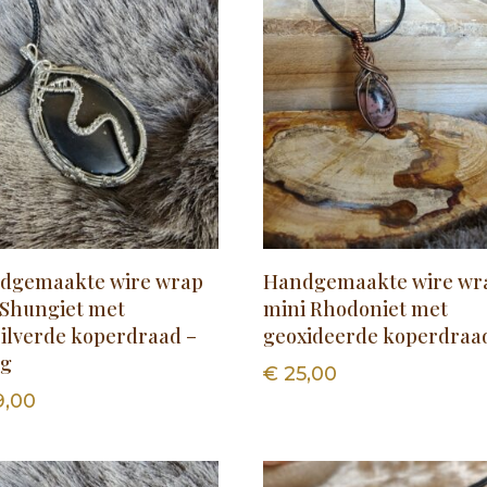
dgemaakte wire wrap
Handgemaakte wire wr
 Shungiet met
mini Rhodoniet met
zilverde koperdraad –
geoxideerde koperdraa
ng
€
25,00
9,00