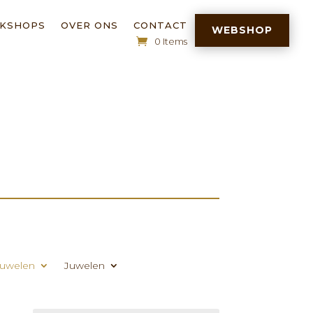
RKSHOPS
OVER ONS
CONTACT
WEBSHOP
0 Items
uwelen
Juwelen