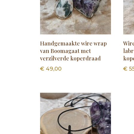
Handgemaakte wire wrap
Wir
van Boomagaat met
labr
verzilverde koperdraad
kop
€
49,00
€
55