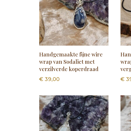
Handgemaakte fijne wire
Han
wrap van Sodaliet met
wra
verzilverde koperdraad
ver
€
39,00
€
3