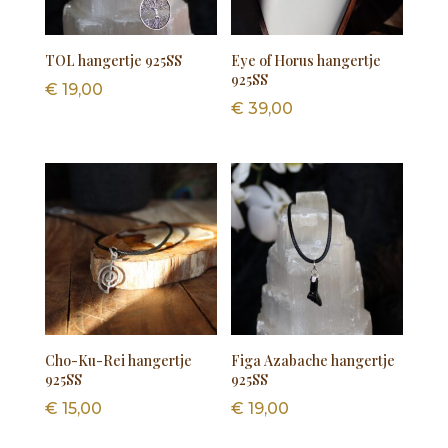
TOL hangertje 925SS
Eye of Horus hangertje
925SS
€
19,00
€
39,00
Cho-Ku-Rei hangertje
Figa Azabache hangertje
925SS
925SS
€
15,00
€
19,00