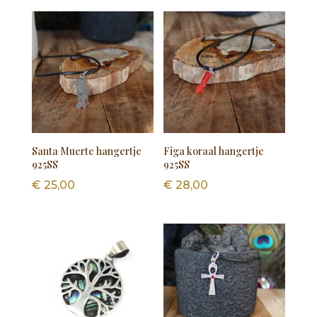
Santa Muerte hangertje
Figa koraal hangertje
925SS
925SS
€
25,00
€
28,00