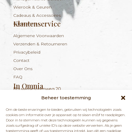
Wierook & Geuren
Cadeaus & Accessoires
Klantenservice
Edelstenen
Algemene Voorwaarden
Verzenden & Retourneren
Privacybeleid
Contact
Over Ons
FAQ
In Omnia
Bouwelsesteenweg 20
Nieuwsbrief
+324 56 96 16 94
info@inomnia.be
BE 1029.893.045
2560 Nijlen
Beheer toestemming
Ontvang updates over nieuwe producten en
Om de beste ervaringen te bieden, gebruiken wij technologieën zoals
nieuws over onze winkel en praktijk.
cookies om informatie over je apparaat op te slaan en/of te raadplegen.
Door in te stemmen met deze technologieën kunnen wij gegevens
zoals surfgedrag of unieke ID's op deze website verwerken. Als je geen
toestemming geeft of uw toestemming intrekt, kan dit een nadelige