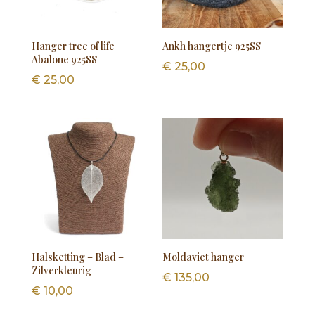
Hanger tree of life
Ankh hangertje 925SS
Abalone 925SS
€
25,00
€
25,00
Halsketting – Blad –
Moldaviet hanger
Zilverkleurig
€
135,00
€
10,00