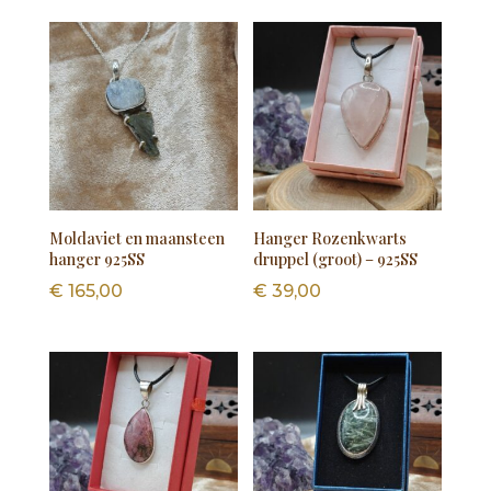
Moldaviet en maansteen
Hanger Rozenkwarts
hanger 925SS
druppel (groot) – 925SS
€
165,00
€
39,00