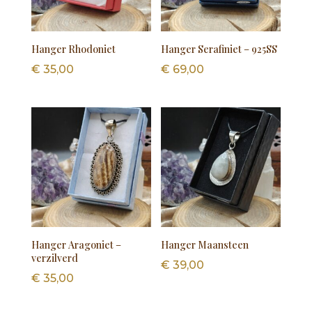
Hanger Rhodoniet
Hanger Serafiniet – 925SS
€
35,00
€
69,00
Hanger Aragoniet –
Hanger Maansteen
verzilverd
€
39,00
€
35,00