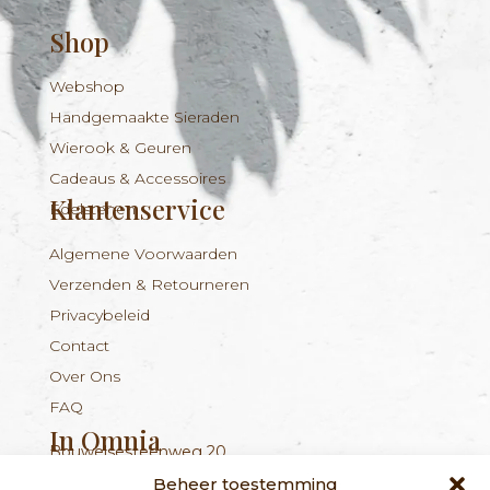
Shop
Webshop
Handgemaakte Sieraden
Wierook & Geuren
Cadeaus & Accessoires
Klantenservice
Edelstenen
Algemene Voorwaarden
Verzenden & Retourneren
Privacybeleid
Contact
Over Ons
FAQ
In Omnia
Bouwelsesteenweg 20
Nieuwsbrief
+324 56 96 16 94
info@inomnia.be
BE 1029.893.045
2560 Nijlen
Beheer toestemming