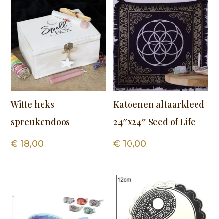
Witte heks
Katoenen altaarkleed
spreukendoos
24″x24″ Seed of Life
€
18,00
€
10,00