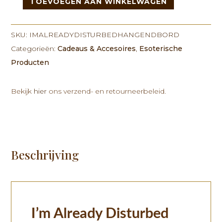
TOEVOEGEN AAN WINKELWAGEN
I'm
Already
Disturbed
SKU:
IMALREADYDISTURBEDHANGENDBORD
Hangend
Categorieën:
Cadeaus & Accesoires
,
Esoterische
Bord
Producten
aantal
Bekijk
hier
ons verzend- en retourneerbeleid.
Beschrijving
I’m Already Disturbed