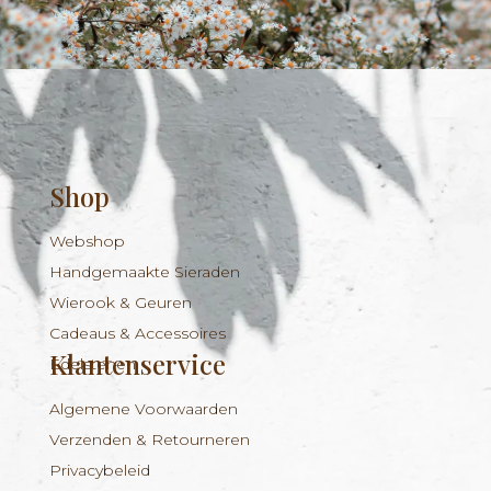
Shop
Webshop
Handgemaakte Sieraden
Wierook & Geuren
Cadeaus & Accessoires
Klantenservice
Edelstenen
Algemene Voorwaarden
Verzenden & Retourneren
Privacybeleid