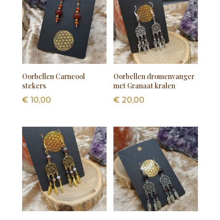
Oorbellen Carneool
Oorbellen dromenvanger
stekers
met Granaat kralen
€
10,00
€
20,00