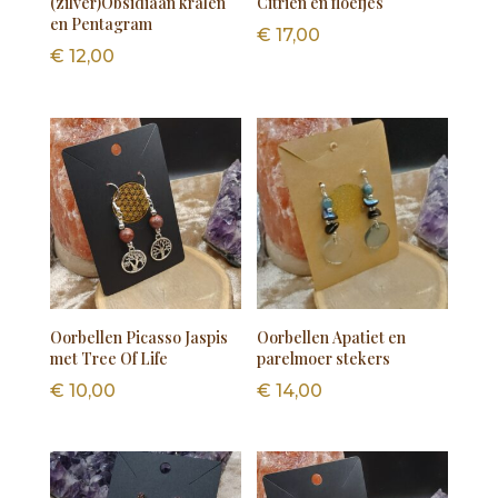
(zilver)Obsidiaan kralen
Citrien en floefjes
en Pentagram
€
17,00
€
12,00
Oorbellen Picasso Jaspis
Oorbellen Apatiet en
met Tree Of Life
parelmoer stekers
€
10,00
€
14,00