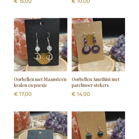
€
15,00
€
10,00
Oorbellen met Maansteen
Oorbellen Amethist met
kralen en poesje
parelmoer stekers
€
17,00
€
14,00