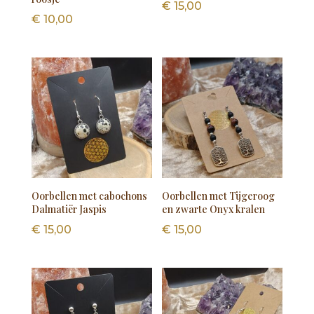
€
15,00
€
10,00
Oorbellen met cabochons
Oorbellen met Tijgeroog
Dalmatiër Jaspis
en zwarte Onyx kralen
€
15,00
€
15,00