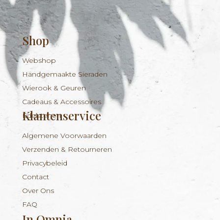
Shop
Webshop
Handgemaakte Sieraden
Wierook & Geuren
Cadeaus & Accessoires
Klantenservice
Edelstenen
Algemene Voorwaarden
Verzenden & Retourneren
Privacybeleid
Contact
Over Ons
FAQ
In Omnia