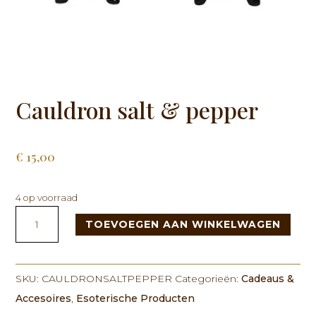
Cauldron salt & pepper
€
15,00
4 op voorraad
Cauldron
TOEVOEGEN AAN WINKELWAGEN
salt
&
pepper
aantal
SKU:
CAULDRONSALTPEPPER
Categorieën:
Cadeaus &
Accesoires
,
Esoterische Producten