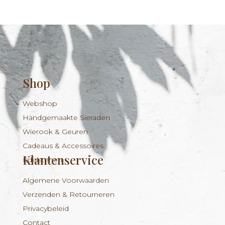
Shop
Webshop
Handgemaakte Sieraden
Wierook & Geuren
Cadeaus & Accessoires
Klantenservice
Edelstenen
Algemene Voorwaarden
Verzenden & Retourneren
Privacybeleid
Contact