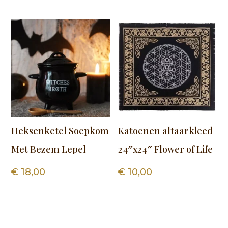
Heksenketel Soepkom
Katoenen altaarkleed
Met Bezem Lepel
24″x24″ Flower of Life
€
18,00
€
10,00