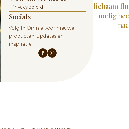
lichaam flui
•
Privacybeleid
nodig heef
Socials
naa
Volg In Omnia voor nieuwe
producten, updates en
inspiratie.
ieuws over onze winkel en praktijk.