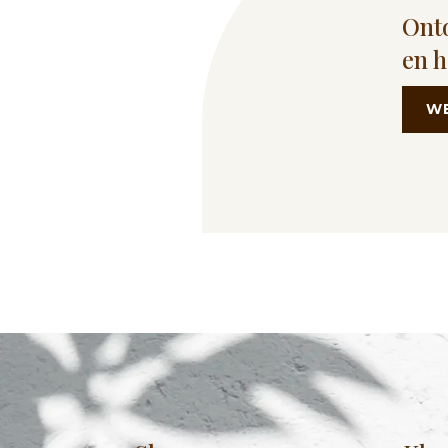
Ontd
en 
W