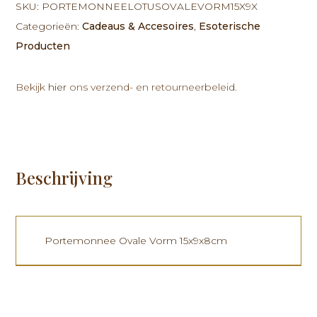
15x9x8cm
SKU:
PORTEMONNEELOTUSOVALEVORM15X9X
aantal
Categorieën:
Cadeaus & Accesoires
,
Esoterische
Producten
Bekijk
hier
ons verzend- en retourneerbeleid.
Beschrijving
Portemonnee Ovale Vorm 15x9x8cm