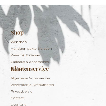
Shop
Webshop
Handgemaakte Sieraden
Wierook & Geuren
Cadeaus & Accessoires
Klantenservice
Edelstenen
Algemene Voorwaarden
Verzenden & Retourneren
Privacybeleid
Contact
Over Ons