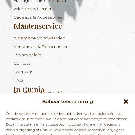
Handgemaakte Sieraden
Wierook & Geuren
Cadeaus & Accessoires
Klantenservice
Edelstenen
Algemene Voorwaarden
Verzenden & Retourneren
Privacybeleid
Contact
Over Ons
FAQ
In Omnia
Bouwelsesteenweg 20
Nieuwsbrief
+324 56 96 16 94
info@inomnia.be
BE 1029.893.045
2560 Nijlen
Beheer toestemming
Ontvang updates over nieuwe producten en
Om de beste ervaringen te bieden, gebruiken wij technologieën zoals
nieuws over onze winkel en praktijk.
cookies om informatie over je apparaat op te slaan en/of te raadplegen.
Door in te stemmen met deze technologieën kunnen wij gegevens
zoals surfgedrag of unieke ID's op deze website verwerken. Als je geen