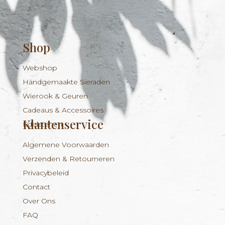
Shop
Webshop
Handgemaakte Sieraden
Wierook & Geuren
Cadeaus & Accessoires
Klantenservice
Edelstenen
Algemene Voorwaarden
Verzenden & Retourneren
Privacybeleid
Contact
Over Ons
FAQ