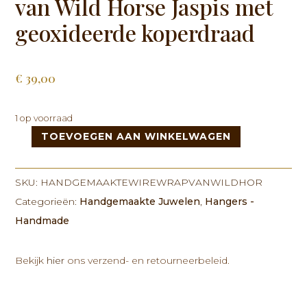
van Wild Horse Jaspis met
geoxideerde koperdraad
€
39,00
1 op voorraad
TOEVOEGEN AAN WINKELWAGEN
Handgemaakte
wire
wrap
SKU:
HANDGEMAAKTEWIREWRAPVANWILDHOR
van
Categorieën:
Handgemaakte Juwelen
,
Hangers -
Wild
Handmade
Horse
Jaspis
met
Bekijk
hier
ons verzend- en retourneerbeleid.
geoxideerde
koperdraad
aantal