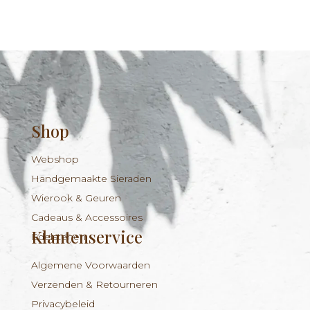
Shop
Webshop
Handgemaakte Sieraden
Wierook & Geuren
Cadeaus & Accessoires
Klantenservice
Edelstenen
Algemene Voorwaarden
Verzenden & Retourneren
Privacybeleid