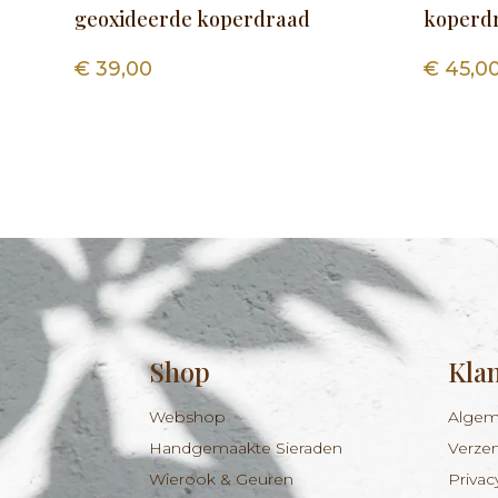
geoxideerde koperdraad
koperd
€
39,00
€
45,0
Shop
Kla
Webshop
Algem
Handgemaakte Sieraden
Verze
Wierook & Geuren
Privac