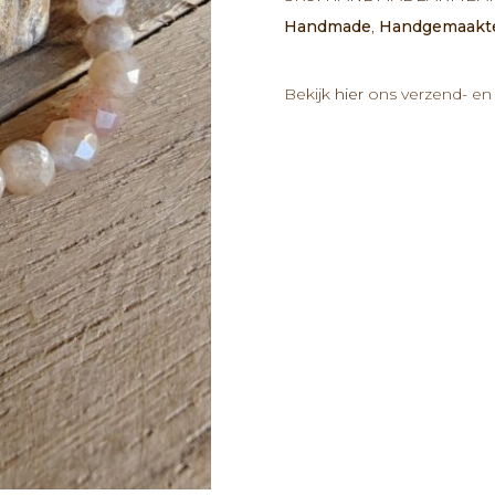
Zonnesteen
Handmade
,
Handgemaakt
kralen
18cm
aantal
Bekijk
hier
ons verzend- en 