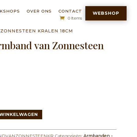
RKSHOPS
OVER ONS
CONTACT
WEBSHOP
0 Items
ZONNESTEEN KRALEN 18CM
mband van Zonnesteen
 WINKELWAGEN
DVANZONNESTEENKR
Categorieën:
Armbanden -