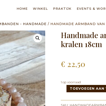
HOME
WINKEL
PRAKTIJK
EVENTS & WO
MBANDEN - HANDMADE
/ HANDMADE ARMBAND VAN 
Handmade ar
kralen 18cm
€
22,50
1 op voorraad
TOEVOEGEN AAN
Handmade
armband
van
SKU:
HANDMADEARMBAN