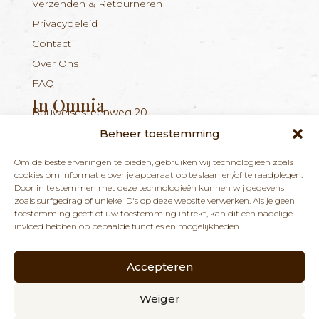
Verzenden & Retourneren
Privacybeleid
Contact
Over Ons
FAQ
In Omnia
Bouwelsesteenweg 20
Nieuwsbrief
+324 56 96 16 94
info@inomnia.be
BE 1029.893.045
2560 Nijlen
Beheer toestemming
Ontvang updates over nieuwe producten en
Om de beste ervaringen te bieden, gebruiken wij technologieën zoals
nieuws over onze winkel en praktijk.
cookies om informatie over je apparaat op te slaan en/of te raadplegen.
Door in te stemmen met deze technologieën kunnen wij gegevens
zoals surfgedrag of unieke ID's op deze website verwerken. Als je geen
toestemming geeft of uw toestemming intrekt, kan dit een nadelige
invloed hebben op bepaalde functies en mogelijkheden.
Accepteren
ABONNEREN
Weiger