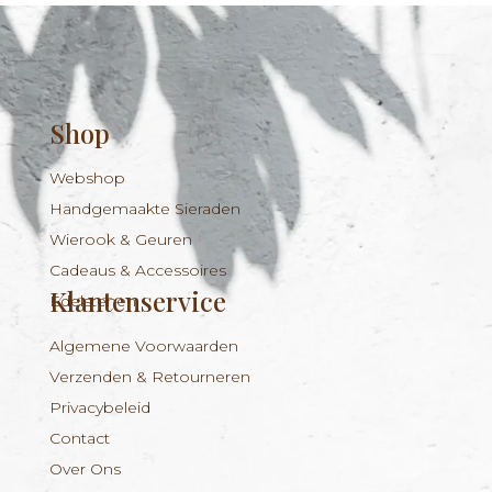
Shop
Webshop
Handgemaakte Sieraden
Wierook & Geuren
Cadeaus & Accessoires
Klantenservice
Edelstenen
Algemene Voorwaarden
Verzenden & Retourneren
Privacybeleid
Contact
Over Ons