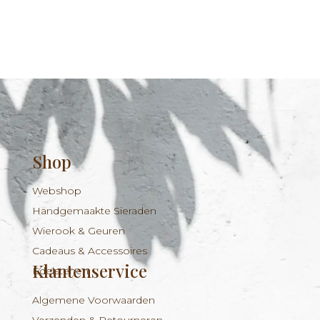
Shop
Webshop
Handgemaakte Sieraden
Wierook & Geuren
Cadeaus & Accessoires
Klantenservice
Edelstenen
Algemene Voorwaarden