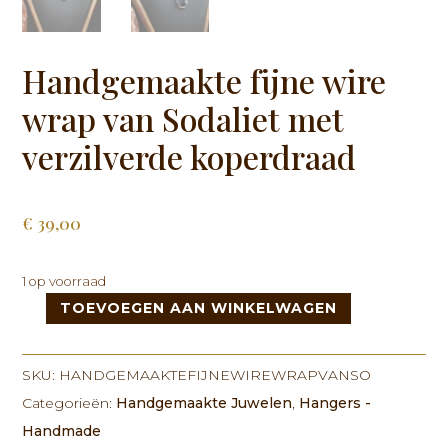
Handgemaakte fijne wire
wrap van Sodaliet met
verzilverde koperdraad
€
39,00
1 op voorraad
TOEVOEGEN AAN WINKELWAGEN
Handgemaakte
fijne
wire
SKU:
HANDGEMAAKTEFIJNEWIREWRAPVANSO
wrap
Categorieën:
Handgemaakte Juwelen
,
Hangers -
van
Handmade
Sodaliet