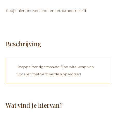
met
verzilverde
Bekijk
hier
ons verzend- en retourneerbeleid.
koperdraad
aantal
Beschrijving
Knappe handgemaakte fijne wire wrap van
Sodaliet met verzilverde koperdraad
Wat vind je hiervan?