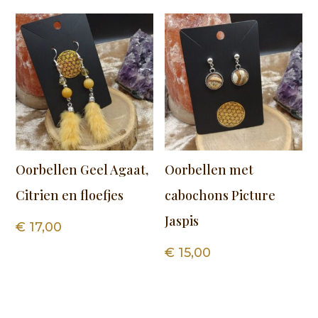
Oorbellen Geel Agaat,
Oorbellen met
Citrien en floefjes
cabochons Picture
Jaspis
€
17,00
€
15,00