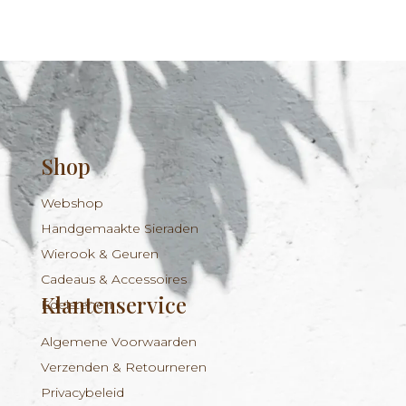
Shop
Webshop
Handgemaakte Sieraden
Wierook & Geuren
Cadeaus & Accessoires
Klantenservice
Edelstenen
Algemene Voorwaarden
Verzenden & Retourneren
Privacybeleid