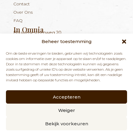
Contact
Over Ons
FAQ
In Omnia
Bouwelsesteenweg 20
Nieuwsbrief
+324 56 96 16 94
info@inomnia.be
BE 1029.893.045
2560 Nijlen
Beheer toestemming
Ontvang updates over nieuwe producten en
Om de beste ervaringen te bieden, gebruiken wij technologieën zoals
nieuws over onze winkel en praktijk.
cookies om informatie over je apparaat op te slaan en/of te raadplegen.
Door in te stemmen met deze technologieën kunnen wij gegevens
zoals surfgedrag of unieke ID's op deze website verwerken. Als je geen
toestemming geeft of uw toestemming intrekt, kan dit een nadelige
invloed hebben op bepaalde functies en mogelijkheden.
Accepteren
ABONNEREN
Weiger
Bekijk voorkeuren