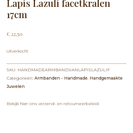
Lapis Lazuli facetkralen
17cm
€
22,50
Uitverkocht
SKU:
HANDMADEARMBANDVANLAPISLAZULIF
Categorieën:
Armbanden - Handmade
,
Handgemaakte
Juwelen
Bekijk
hier
ons verzend- en retourneerbeleid.