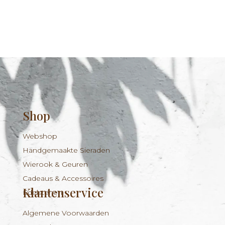
Shop
Webshop
Handgemaakte Sieraden
Wierook & Geuren
Cadeaus & Accessoires
Klantenservice
Edelstenen
Algemene Voorwaarden