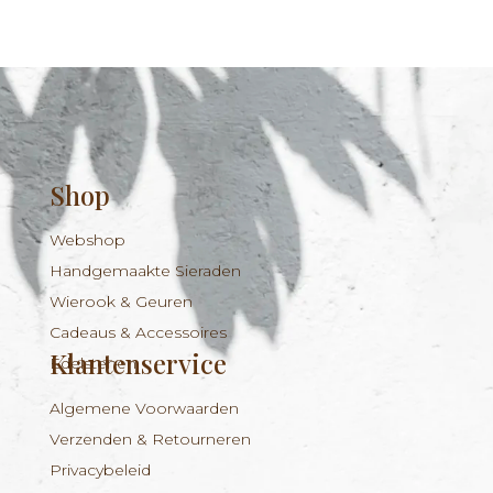
Shop
Webshop
Handgemaakte Sieraden
Wierook & Geuren
Cadeaus & Accessoires
Klantenservice
Edelstenen
Algemene Voorwaarden
Verzenden & Retourneren
Privacybeleid