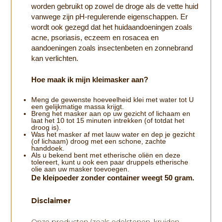
worden gebruikt op zowel de droge als de vette huid
vanwege zijn pH-regulerende eigenschappen. Er
wordt ook gezegd dat het huidaandoeningen zoals
acne, psoriasis, eczeem en rosacea en
aandoeningen zoals insectenbeten en zonnebrand
kan verlichten.
Hoe maak ik mijn kleimasker aan?
Meng de gewenste hoeveelheid klei met water tot U
een gelijkmatige massa krijgt.
Breng het masker aan op uw gezicht of lichaam en
laat het 10 tot 15 minuten intrekken (of totdat het
droog is).
Was het masker af met lauw water en dep je gezicht
(of lichaam) droog met een schone, zachte
handdoek.
Als u bekend bent met etherische oliën en deze
tolereert, kunt u ook een paar druppels etherische
olie aan uw masker toevoegen.
De kleipoeder zonder container weegt 50 gram.
Disclaimer
Onze producten (zoals edelstenen, kruiden,