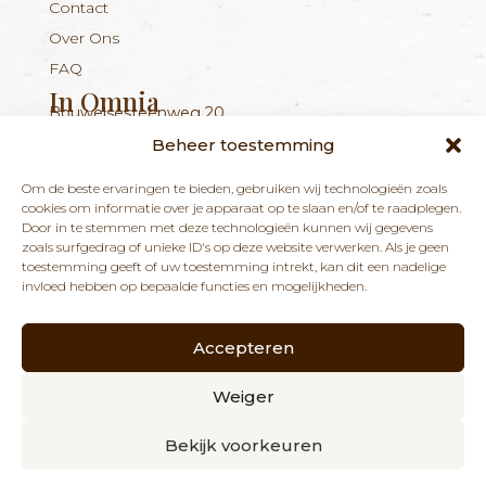
Contact
Over Ons
FAQ
In Omnia
Bouwelsesteenweg 20
Nieuwsbrief
+324 56 96 16 94
info@inomnia.be
BE 1029.893.045
2560 Nijlen
Beheer toestemming
Ontvang updates over nieuwe producten en
Om de beste ervaringen te bieden, gebruiken wij technologieën zoals
nieuws over onze winkel en praktijk.
cookies om informatie over je apparaat op te slaan en/of te raadplegen.
Door in te stemmen met deze technologieën kunnen wij gegevens
zoals surfgedrag of unieke ID's op deze website verwerken. Als je geen
toestemming geeft of uw toestemming intrekt, kan dit een nadelige
invloed hebben op bepaalde functies en mogelijkheden.
Accepteren
ABONNEREN
Weiger
Bekijk voorkeuren