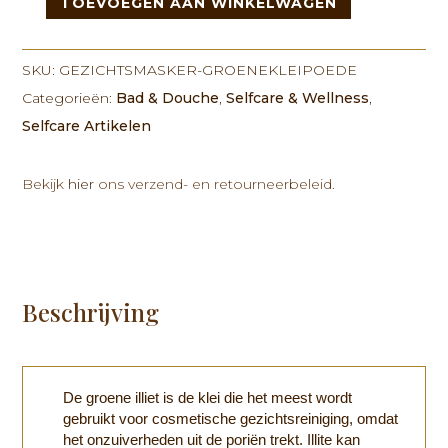
TOEVOEGEN AAN WINKELWAGEN
Gezichtsmasker
-
Groene
SKU:
GEZICHTSMASKER-GROENEKLEIPOEDE
Klei
Categorieën:
Bad & Douche
,
Selfcare & Wellness
,
Poeder
Selfcare Artikelen
-
80gr
aantal
Bekijk
hier
ons verzend- en retourneerbeleid.
Beschrijving
De groene illiet is de klei die het meest wordt
gebruikt voor cosmetische gezichtsreiniging, omdat
het onzuiverheden uit de poriën trekt. Illite kan