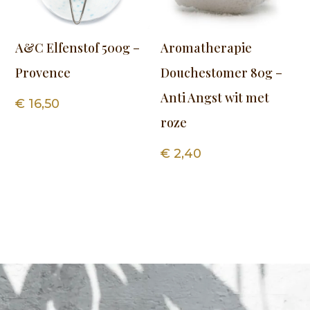
A&C Elfenstof 500g –
Aromatherapie
Provence
Douchestomer 80g –
Anti Angst wit met
€
16,50
roze
€
2,40