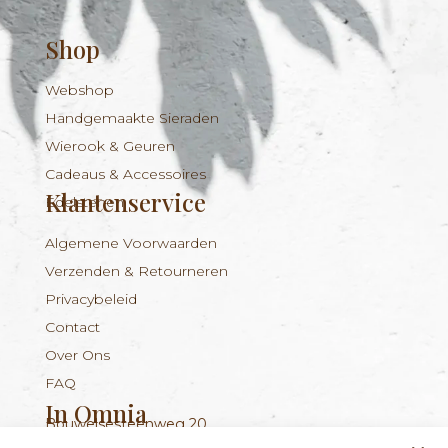
Shop
Webshop
Handgemaakte Sieraden
Wierook & Geuren
Cadeaus & Accessoires
Klantenservice
Edelstenen
Algemene Voorwaarden
Verzenden & Retourneren
Privacybeleid
Contact
Over Ons
FAQ
In Omnia
Bouwelsesteenweg 20
Nieuwsbrief
+324 56 96 16 94
info@inomnia.be