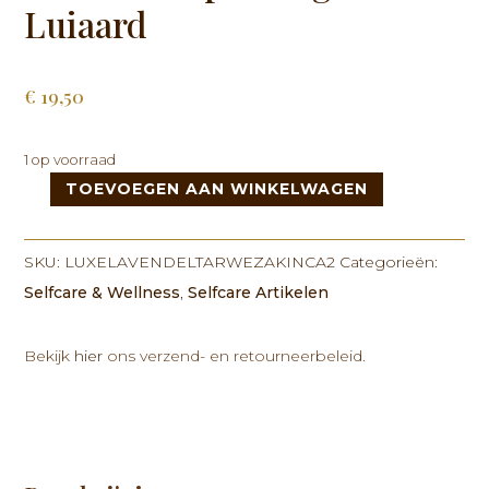
Luiaard
€
19,50
1 op voorraad
TOEVOEGEN AAN WINKELWAGEN
Luxe
Lavendel
Tarwezak
SKU:
LUXELAVENDELTARWEZAKINCA2
Categorieën:
in
Selfcare & Wellness
,
Selfcare Artikelen
Cadeau
Verpakking
-
Bekijk
hier
ons verzend- en retourneerbeleid.
Luie
Luiaard
aantal