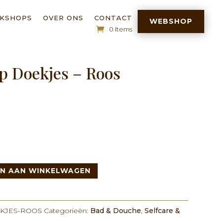
RKSHOPS
OVER ONS
CONTACT
WEBSHOP
0 Items
p Doekjes – Roos
N AAN WINKELWAGEN
KJES-ROOS
Categorieën:
Bad & Douche
,
Selfcare &