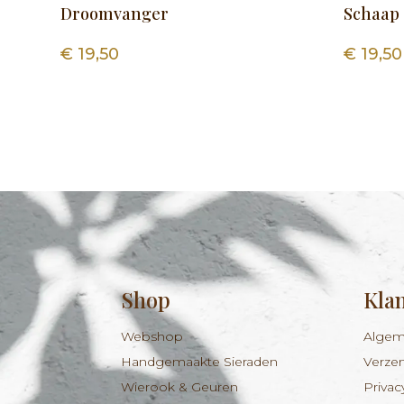
Droomvanger
Schaap
€
19,50
€
19,50
Shop
Kla
Webshop
Algem
Handgemaakte Sieraden
Verze
Wierook & Geuren
Privac