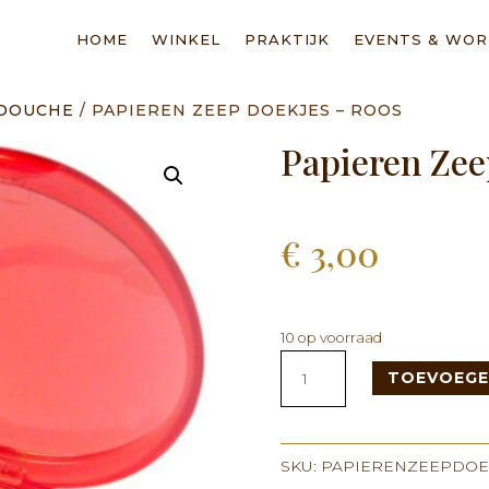
HOME
WINKEL
PRAKTIJK
EVENTS & WO
 DOUCHE
/ PAPIEREN ZEEP DOEKJES – ROOS
Papieren Zee
€
3,00
10 op voorraad
Papieren
TOEVOEGE
Zeep
Doekjes
-
Roos
SKU:
PAPIERENZEEPDOE
aantal