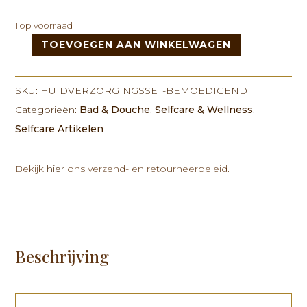
1 op voorraad
TOEVOEGEN AAN WINKELWAGEN
Huidverzorgingsset
-
Bemoedigend
SKU:
HUIDVERZORGINGSSET-BEMOEDIGEND
-
Categorieën:
Bad & Douche
,
Selfcare & Wellness
,
Serenity
Selfcare Artikelen
Essentials
Kit
aantal
Bekijk
hier
ons verzend- en retourneerbeleid.
Beschrijving