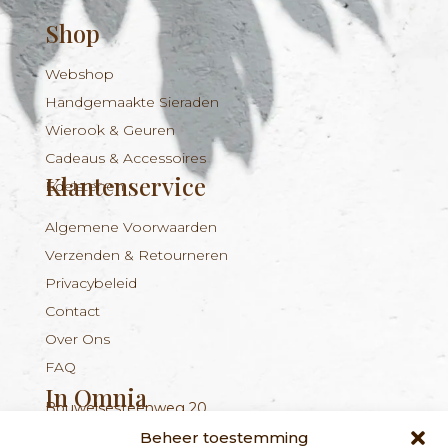
Shop
Webshop
Handgemaakte Sieraden
Wierook & Geuren
Cadeaus & Accessoires
Klantenservice
Edelstenen
Algemene Voorwaarden
Verzenden & Retourneren
Privacybeleid
Contact
Over Ons
FAQ
In Omnia
Bouwelsesteenweg 20
Nieuwsbrief
+324 56 96 16 94
info@inomnia.be
BE 1029.893.045
2560 Nijlen
Beheer toestemming