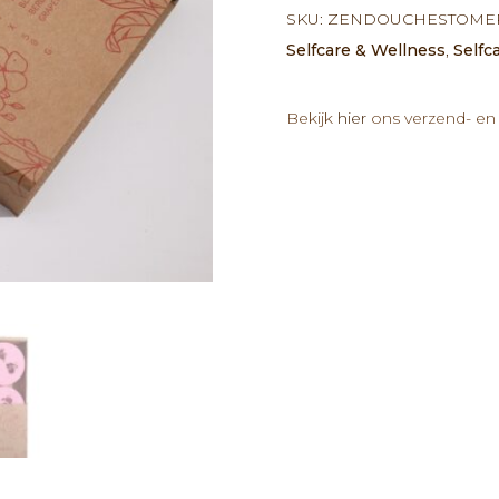
Therapie
SKU:
ZENDOUCHESTOMER
Wellness
Selfcare & Wellness
,
Selfc
Kwartet
-
Liefdesdrankje
Bekijk
hier
ons verzend- en 
aantal