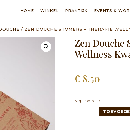
HOME
WINKEL
PRAKTIJK
EVENTS & WO
 DOUCHE
/ ZEN DOUCHE STOMERS – THERAPIE WELL
Zen Douche 
Wellness Kwa
€
8,50
3 op voorraad
Zen
TOEVOEGE
Douche
Stomers
-