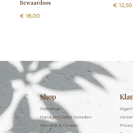
Bewaardoos
€
12,50
€
18,00
Shop
Kla
Webshop
Algem
Handgemaakte Sieraden
Verze
Wierook & Geuren
Privac