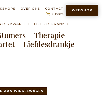
RKSHOPS
OVER ONS
CONTACT
WEBSHOP
0 Items
NESS KWARTET – LIEFDESDRANKJE
Stomers – Therapie
rtet – Liefdesdrankje
N AAN WINKELWAGEN