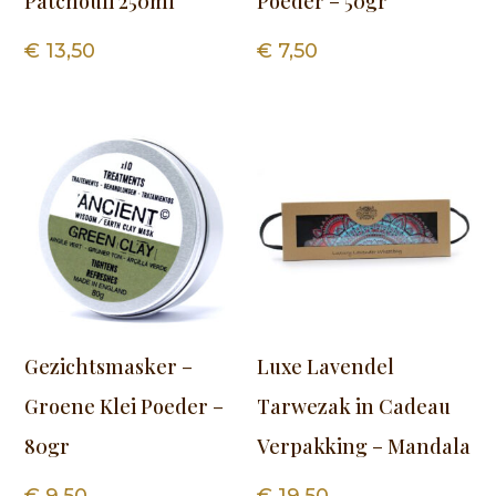
Patchouli 250ml
Poeder – 50gr
€
13,50
€
7,50
Gezichtsmasker –
Luxe Lavendel
Groene Klei Poeder –
Tarwezak in Cadeau
80gr
Verpakking – Mandala