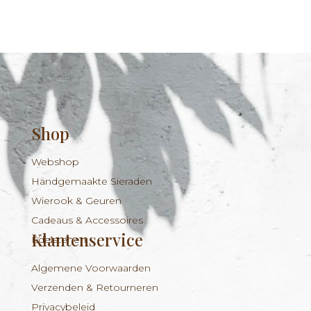
Shop
Webshop
Handgemaakte Sieraden
Wierook & Geuren
Cadeaus & Accessoires
Klantenservice
Edelstenen
Algemene Voorwaarden
Verzenden & Retourneren
Privacybeleid