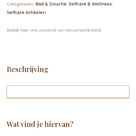
Body
Categorieën:
Bad & Douche
,
Selfcare & Wellness
,
Wash
Selfcare Artikelen
300ml
aantal
Bekijk
hier
ons verzend- en retourneerbeleid.
Beschrijving
Wat vind je hiervan?