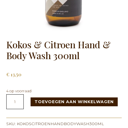
Kokos & Citroen Hand &
Body Wash 300ml
€
13,50
4 op voorraad
Kokos
TOEVOEGEN AAN WINKELWAGEN
&
Citroen
Hand
&
SKU:
KOKOSCITROENHANDBODYWASH300ML