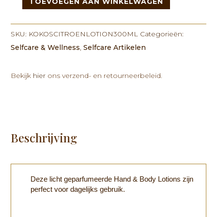
TOEVOEGEN AAN WINKELWAGEN
Kokos
&
Citroen
SKU:
KOKOSCITROENLOTION300ML
Categorieën:
Lotion
Selfcare & Wellness
,
Selfcare Artikelen
300ml
aantal
Bekijk
hier
ons verzend- en retourneerbeleid.
Beschrijving
Deze licht geparfumeerde Hand & Body Lotions zijn
perfect voor dagelijks gebruik.