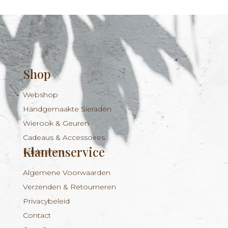
Shop
Webshop
Handgemaakte Sieraden
Wierook & Geuren
Cadeaus & Accessoires
Klantenservice
Edelstenen
Algemene Voorwaarden
Verzenden & Retourneren
Privacybeleid
Contact