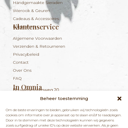
Handgemaakte Sieraden
Wierook & Geuren
Cadeaus & Accessoires
Klantenservice
Edelstenen
Algemene Voorwaarden
Verzenden & Retourneren
Privacybeleid
Contact
Over Ons
FAQ
In Omnia
Bouwelsesteenweg 20
Nieuwsbrief
+324 56 96 16 94
info@inomnia.be
BE 1029.893.045
2560 Nijlen
Beheer toestemming
Ontvang updates over nieuwe producten en
Om de beste ervaringen te bieden, gebruiken wij technologieën zoals
nieuws over onze winkel en praktijk.
cookies om informatie over je apparaat op te slaan en/of te raadplegen.
Door in te stemmen met deze technologieën kunnen wij gegevens
zoals surfgedrag of unieke ID's op deze website verwerken. Als je geen