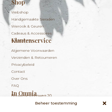
Shop
Webshop
Handgemaakte Sieraden
Wierook & Geuren
Cadeaus & Accessoires
Klantenservice
Edelstenen
Algemene Voorwaarden
Verzenden & Retourneren
Privacybeleid
Contact
Over Ons
FAQ
In Omnia
Bouwelsesteenweg 20
Nieuwsbrief
+324 56 96 16 94
info@inomnia.be
BE 1029.893.045
2560 Nijlen
Beheer toestemming
Ontvang updates over nieuwe producten en