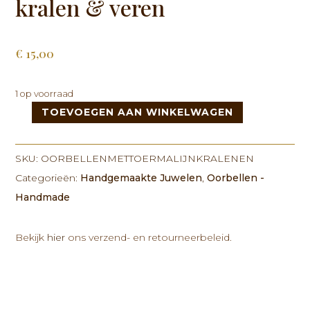
kralen & veren
€
15,00
1 op voorraad
TOEVOEGEN AAN WINKELWAGEN
Oorbellen
met
Toermalijn
SKU:
OORBELLENMETTOERMALIJNKRALENEN
kralen
Categorieën:
Handgemaakte Juwelen
,
Oorbellen -
&
Handmade
veren
aantal
Bekijk
hier
ons verzend- en retourneerbeleid.