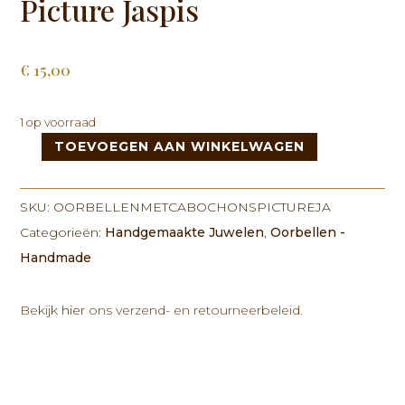
Picture Jaspis
€
15,00
1 op voorraad
TOEVOEGEN AAN WINKELWAGEN
Oorbellen
met
cabochons
SKU:
OORBELLENMETCABOCHONSPICTUREJA
Picture
Categorieën:
Handgemaakte Juwelen
,
Oorbellen -
Jaspis
Handmade
aantal
Bekijk
hier
ons verzend- en retourneerbeleid.