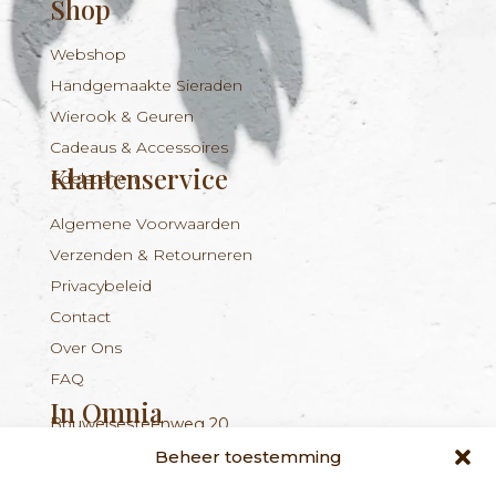
Shop
Webshop
Handgemaakte Sieraden
Wierook & Geuren
Cadeaus & Accessoires
Klantenservice
Edelstenen
Algemene Voorwaarden
Verzenden & Retourneren
Privacybeleid
Contact
Over Ons
FAQ
In Omnia
Bouwelsesteenweg 20
Nieuwsbrief
+324 56 96 16 94
info@inomnia.be
BE 1029.893.045
2560 Nijlen
Beheer toestemming
Ontvang updates over nieuwe producten en