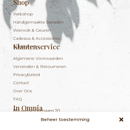
Shop
Webshop
Handgemaakte Sieraden
Wierook & Geuren
Cadeaus & Accessoires
Klantenservice
Edelstenen
Algemene Voorwaarden
Verzenden & Retourneren
Privacybeleid
Contact
Over Ons
FAQ
In Omnia
Bouwelsesteenweg 20
Nieuwsbrief
+324 56 96 16 94
info@inomnia.be
BE 1029.893.045
2560 Nijlen
Beheer toestemming
Ontvang updates over nieuwe producten en