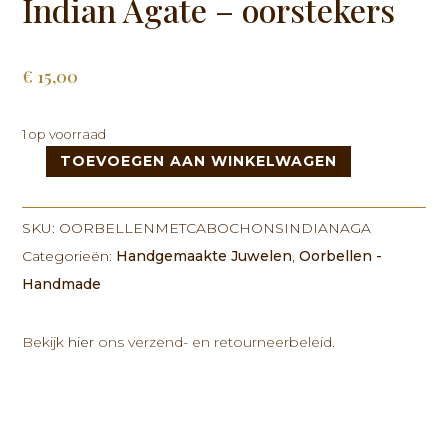
Indian Agate – oorstekers
€
15,00
1 op voorraad
TOEVOEGEN AAN WINKELWAGEN
Oorbellen
met
cabochons
SKU:
OORBELLENMETCABOCHONSINDIANAGA
Indian
Categorieën:
Handgemaakte Juwelen
,
Oorbellen -
Agate
Handmade
-
oorstekers
aantal
Bekijk
hier
ons verzend- en retourneerbeleid.