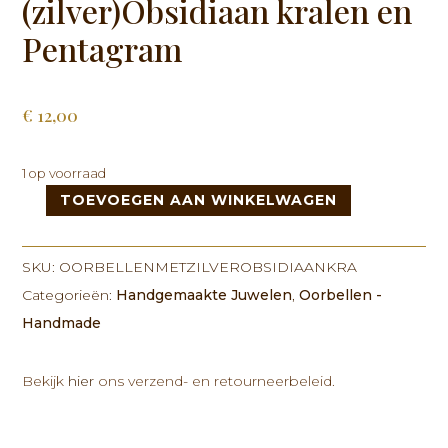
(zilver)Obsidiaan kralen en
Pentagram
€
12,00
1 op voorraad
TOEVOEGEN AAN WINKELWAGEN
Oorbellen
met
(zilver)Obsidiaan
SKU:
OORBELLENMETZILVEROBSIDIAANKRA
kralen
Categorieën:
Handgemaakte Juwelen
,
Oorbellen -
en
Handmade
Pentagram
aantal
Bekijk
hier
ons verzend- en retourneerbeleid.