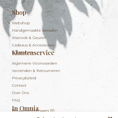
Shop
Webshop
Handgemaakte Sieraden
Wierook & Geuren
Cadeaus & Accessoires
Klantenservice
Edelstenen
Algemene Voorwaarden
Verzenden & Retourneren
Privacybeleid
Contact
Over Ons
FAQ
In Omnia
Bouwelsesteenweg 20
Nieuwsbrief
+324 56 96 16 94
info@inomnia.be
BE 1029.893.045