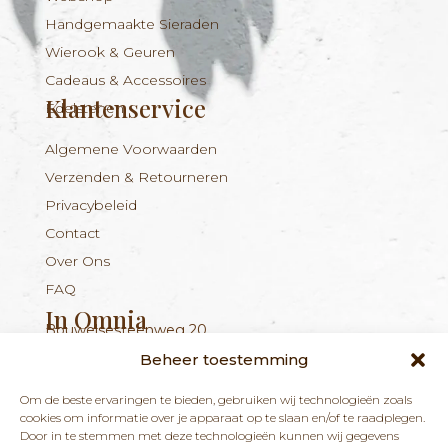
Handgemaakte Sieraden
Wierook & Geuren
Cadeaus & Accessoires
Klantenservice
Edelstenen
Algemene Voorwaarden
Verzenden & Retourneren
Privacybeleid
Contact
Over Ons
FAQ
In Omnia
Bouwelsesteenweg 20
Nieuwsbrief
+324 56 96 16 94
info@inomnia.be
BE 1029.893.045
2560 Nijlen
Beheer toestemming
Ontvang updates over nieuwe producten en
Om de beste ervaringen te bieden, gebruiken wij technologieën zoals
nieuws over onze winkel en praktijk.
cookies om informatie over je apparaat op te slaan en/of te raadplegen.
Door in te stemmen met deze technologieën kunnen wij gegevens