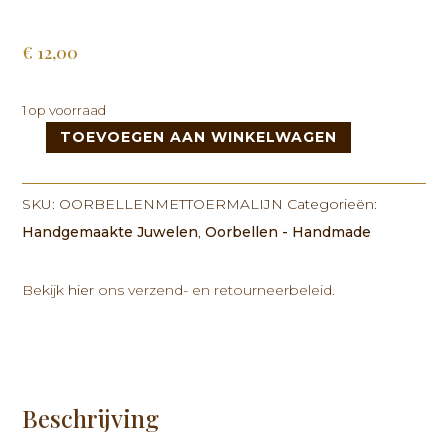
€
12,00
1 op voorraad
TOEVOEGEN AAN WINKELWAGEN
Oorbellen
met
Toermalijn
SKU:
OORBELLENMETTOERMALIJN
Categorieën:
kralen
Handgemaakte Juwelen
,
Oorbellen - Handmade
aantal
Bekijk
hier
ons verzend- en retourneerbeleid.
Beschrijving