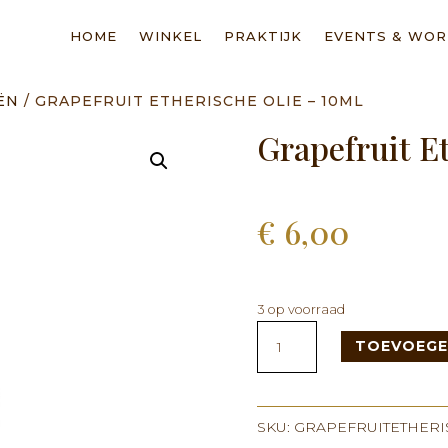
HOME
WINKEL
PRAKTIJK
EVENTS & WO
ËN
/ GRAPEFRUIT ETHERISCHE OLIE – 10ML
Grapefruit E
€
6,00
3 op voorraad
Grapefruit
TOEVOEGE
Etherische
Olie
-
10ml
SKU:
GRAPEFRUITETHERI
aantal