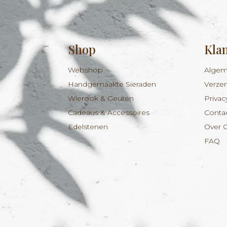
Shop
Kla
Webshop
Algem
Handgemaakte Sieraden
Verze
Wierook & Geuren
Privac
Cadeaus & Accessoires
Conta
Edelstenen
Over 
FAQ