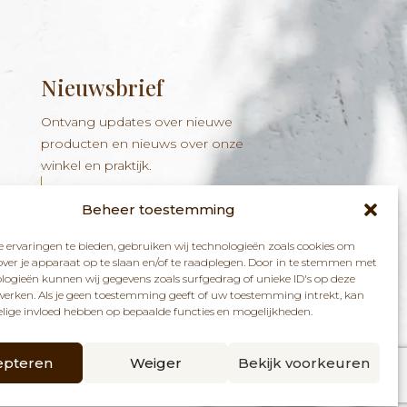
Nieuwsbrief
Ontvang updates over nieuwe
producten en nieuws over onze
winkel en praktijk.
Beheer toestemming
 ervaringen te bieden, gebruiken wij technologieën zoals cookies om
over je apparaat op te slaan en/of te raadplegen. Door in te stemmen met
logieën kunnen wij gegevens zoals surfgedrag of unieke ID's op deze
werken. Als je geen toestemming geeft of uw toestemming intrekt, kan
ABONNEREN
elige invloed hebben op bepaalde functies en mogelijkheden.
epteren
Weiger
Bekijk voorkeuren