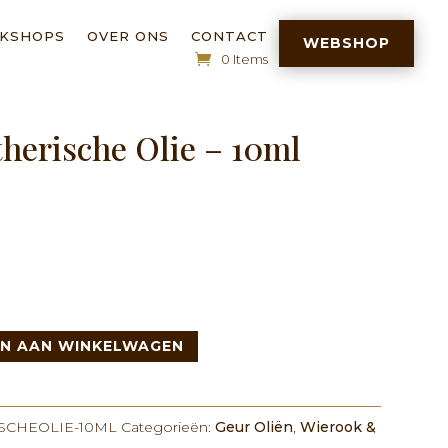
RKSHOPS
OVER ONS
CONTACT
WEBSHOP
0 Items
therische Olie – 10ml
N AAN WINKELWAGEN
SCHEOLIE-10ML
Categorieën:
Geur Oliën
,
Wierook &