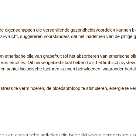
lende eigenschappen die verschillende gezondheidsvoordelen kunnen b
isi-vrucht, suggereren voorstanders dat het inademen van de pittige 
therische olie van grapefruit (of het absorberen van etherische olie
n van emoties. Dit hersengebied staat bekend als het limbisch syste
een aantal biologische factoren kunnen beïnvloeden, waaronder harts
m stress te verminderen, de bloedsomloop te stimuleren, energie te v
k en esoterische artikelen) zijn bedoeld voor algemeen welzijn, 