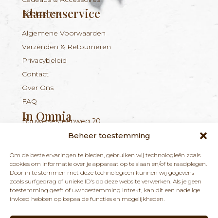
Klantenservice
Edelstenen
Algemene Voorwaarden
Verzenden & Retourneren
Privacybeleid
Contact
Over Ons
FAQ
In Omnia
Bouwelsesteenweg 20
Nieuwsbrief
+324 56 96 16 94
info@inomnia.be
BE 1029.893.045
2560 Nijlen
Beheer toestemming
Ontvang updates over nieuwe producten en
Om de beste ervaringen te bieden, gebruiken wij technologieën zoals
nieuws over onze winkel en praktijk.
cookies om informatie over je apparaat op te slaan en/of te raadplegen.
Door in te stemmen met deze technologieën kunnen wij gegevens
zoals surfgedrag of unieke ID's op deze website verwerken. Als je geen
toestemming geeft of uw toestemming intrekt, kan dit een nadelige
invloed hebben op bepaalde functies en mogelijkheden.