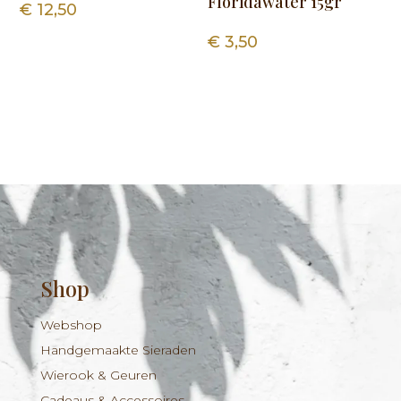
Floridawater 15gr
€
12,50
€
3,50
Shop
Webshop
Handgemaakte Sieraden
Wierook & Geuren
Cadeaus & Accessoires