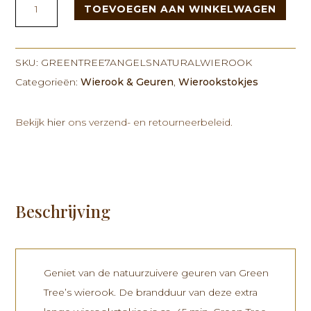
TOEVOEGEN AAN WINKELWAGEN
Tree
7
Angels
Natural
SKU:
GREENTREE7ANGELSNATURALWIEROOK
Wierook
Categorieën:
Wierook & Geuren
,
Wierookstokjes
15
gram
Bekijk
hier
ons verzend- en retourneerbeleid.
aantal
Beschrijving
Geniet van de natuurzuivere geuren van Green
Tree’s wierook. De brandduur van deze extra