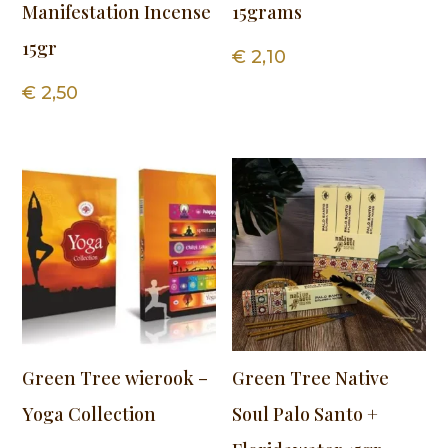
Manifestation Incense
15grams
15gr
€
2,10
€
2,50
Green Tree wierook –
Green Tree Native
Yoga Collection
Soul Palo Santo +