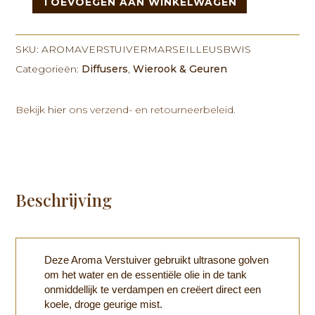
TOEVOEGEN AAN WINKELWAGEN
Aroma
verstuiver
"Marseille"
SKU:
AROMAVERSTUIVERMARSEILLEUSBWIS
aantal
Categorieën:
Diffusers
,
Wierook & Geuren
Bekijk
hier
ons verzend- en retourneerbeleid.
Beschrijving
Deze Aroma Verstuiver gebruikt ultrasone golven
om het water en de essentiële olie in de tank
onmiddellijk te verdampen en creëert direct een
koele, droge geurige mist.