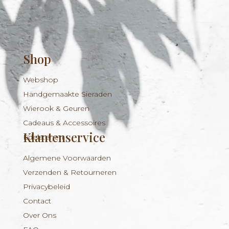
Shop
Webshop
Handgemaakte Sieraden
Wierook & Geuren
Cadeaus & Accessoires
Klantenservice
Edelstenen
Algemene Voorwaarden
Verzenden & Retourneren
Privacybeleid
Contact
Over Ons