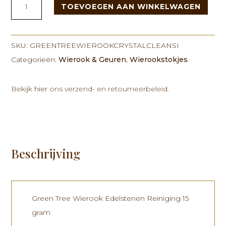
TOEVOEGEN AAN WINKELWAGEN
Tree
Wierook
Crystal
Cleansing
SKU:
GREENTREEWIEROOKCRYSTALCLEANSI
15
Categorieën:
Wierook & Geuren
,
Wierookstokjes
gram
aantal
Bekijk
hier
ons verzend- en retourneerbeleid.
Beschrijving
Green Tree Wierook Edelstenen Reiniging 15
gram