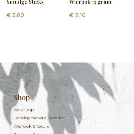
Smudge Sticks
Wierook 15 gram
€
3,00
€
2,10
Shop
Webshop
Handgemaakte Sieraden
Wierook & Geuren