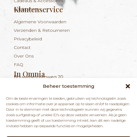
Cadeaus & Accessoires
Klantenservice
Edelstenen
Algemene Voorwaarden
Verzenden & Retourneren
Privacybeleid
Contact
Over Ons
FAQ
In Omnia
Bouwelsesteenweg 20
Nieuwsbrief
+324 56 96 16 94
info@inomnia.be
BE 1029.893.045
2560 Nijlen
Beheer toestemming
Ontvang updates over nieuwe producten en
Om de beste ervaringen te bieden, gebruiken wij technologieën zoals
nieuws over onze winkel en praktijk.
cookies om informatie over je apparaat op te slaan en/of te raadplegen.
Door in te stemmen met deze technologieën kunnen wij gegevens
zoals surfgedrag of unieke ID's op deze website verwerken. Als je geen
toestemming geeft of uw toestemming intrekt, kan dit een nadelige
invloed hebben op bepaalde functies en mogelijkheden.